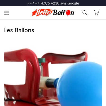
et
⭐⭐⭐⭐⭐ 4.9/5 +210 avis Google
passer
au
Panier
contenu
Les Ballons