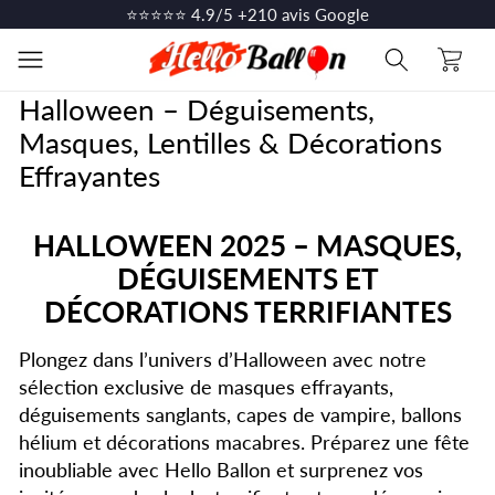
et
⭐⭐⭐⭐⭐ 4.9/5 +210 avis Google
passer
au
Panier
contenu
Halloween – Déguisements,
Masques, Lentilles & Décorations
Effrayantes
HALLOWEEN 2025 – MASQUES,
DÉGUISEMENTS ET
DÉCORATIONS TERRIFIANTES
Plongez dans l’univers d’Halloween avec notre
sélection exclusive de masques effrayants,
déguisements sanglants, capes de vampire, ballons
hélium et décorations macabres. Préparez une fête
inoubliable avec Hello Ballon et surprenez vos