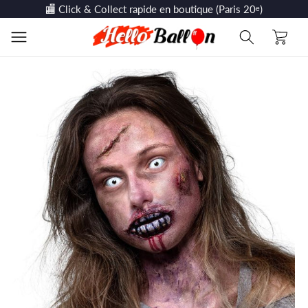
et
🏬 Click & Collect rapide en boutique (Paris 20ᵉ)
passer
au
Panier
contenu