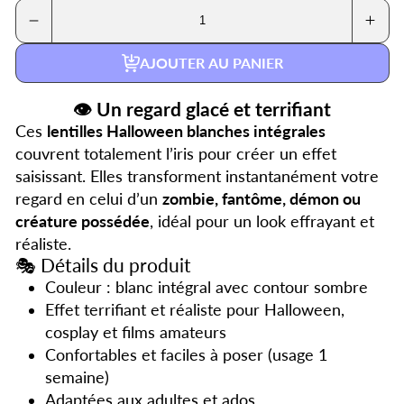
Réduire
Augme
la
la
quantité
quanti
AJOUTER AU PANIER
de
de
Lentilles
Lentill
Halloween
Hallo
👁️ Un regard glacé et terrifiant
Blanches
Blanc
Intégrales
Intégr
Ces
lentilles Halloween blanches intégrales
–
–
Regard
Regar
couvrent totalement l’iris pour créer un effet
de
de
saisissant. Elles transforment instantanément votre
Zombie,
Zombi
Fantôme
Fantô
regard en celui d’un
zombie, fantôme, démon ou
créature possédée
, idéal pour un look effrayant et
réaliste.
🎭 Détails du produit
Couleur : blanc intégral avec contour sombre
Effet terrifiant et réaliste pour Halloween,
cosplay et films amateurs
Confortables et faciles à poser (usage 1
semaine)
Adaptées aux adultes et ados